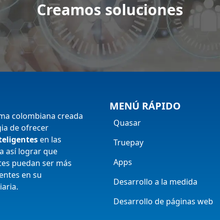
Creamos soluciones
MENÚ RÁPIDO
rma colombiana creada
Quasar
gia de ofrecer
teligentes
en las
Truepay
 así lograr que
Apps
ntes puedan ser más
ientes en su
Desarrollo a la medida
iaria.
Desarrollo de páginas web