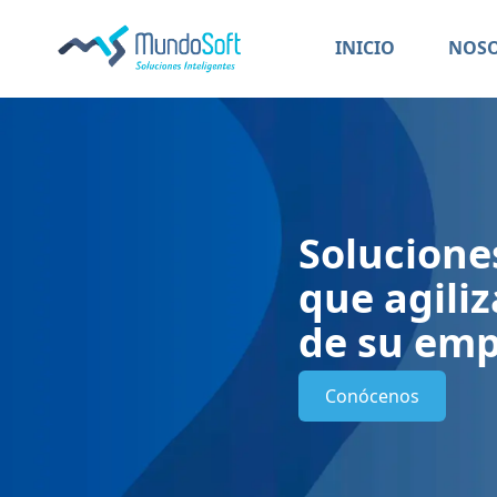
INICIO
NOS
Solucione
que agiliz
de su emp
Conócenos