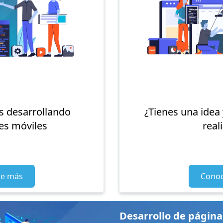
 desarrollando
¿Tienes una idea 
es móviles
real
e más
Cono
Desarrollo de págin