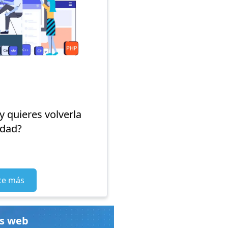
y quieres volverla
idad?
ce más
as web