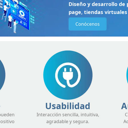
Diseño y desarrollo de
page, tiendas virtuales 
Conócenos
e
Usabilidad
A
 pueden
Interacción sencilla, intuitiva,
C
positivo
agradable y segura.
Ac