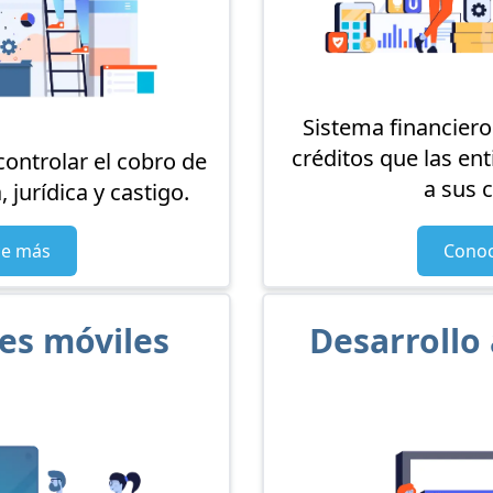
Sistema financiero
créditos que las en
controlar el cobro de
a sus c
, jurídica y castigo.
e más
Cono
es móviles
Desarrollo